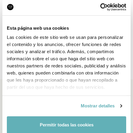
Acompanyament en el procés de
desenvolupament
Esta página web usa cookies
Auditem arquitectures, definim viabilitats tècniques i
Las cookies de este sitio web se usan para personalizar
tracem fulls de ruta per a cada projecte. Treballem
el contenido y los anuncios, ofrecer funciones de redes
sociales y analizar el tráfico. Además, compartimos
amb clients que necessiten claredat abans d’invertir i
información sobre el uso que haga del sitio web con
amb equips que volen validar decisions amb criteri
nuestros partners de redes sociales, publicidad y análisis
extern.
web, quienes pueden combinarla con otra información
que les haya proporcionado o que hayan recopilado a
partir del uso que haya hecho de sus servicios.
Projectes similars
Mostrar detalles
Permitir todas las cookies