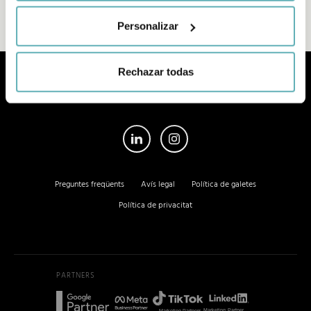
Personalizar
Rechazar todas
Ronda Universitat 33
08007 Barcelona - Spain
Preguntes freqüents
Avís legal
Política de galetes
Política de privacitat
PARTNERS