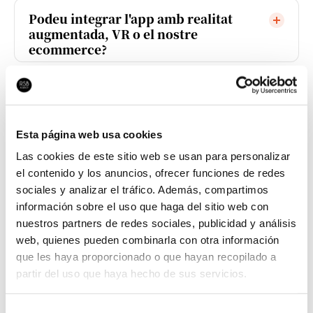
Podeu integrar l'app amb realitat
augmentada, VR o el nostre
ecommerce?
Estratègia digital
Esta página web usa cookies
Què inclou exactament una estratègia
Las cookies de este sitio web se usan para personalizar
digital de RSB?
el contenido y los anuncios, ofrecer funciones de redes
sociales y analizar el tráfico. Además, compartimos
Només planifiqueu o també executeu
información sobre el uso que haga del sitio web con
el que proposeu?
nuestros partners de redes sociales, publicidad y análisis
web, quienes pueden combinarla con otra información
En quant de temps arriben els
que les haya proporcionado o que hayan recopilado a
resultats?
partir del uso que haya hecho de sus servicios.