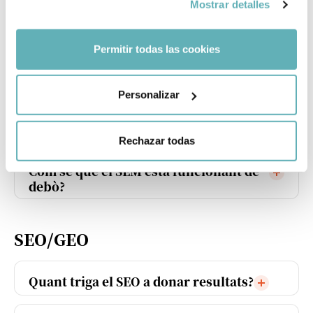
Mostrar detalles
Paid Media (SEM / Social Ads)
Permitir todas las cookies
Quant pressupost necessito per
començar amb SEM?
Personalizar
En quines plataformes gestioneu les
campanyes?
Rechazar todas
Com sé que el SEM està funcionant de
debò?
SEO/GEO
Quant triga el SEO a donar resultats?