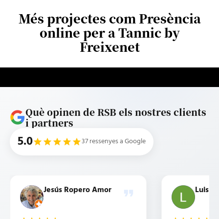
Més projectes com Presència
online per a Tannic by
Freixenet
Què opinen de RSB els nostres clients
i partners
5.0
37 ressenyes a Google
Jesús Ropero Amor
Luis b