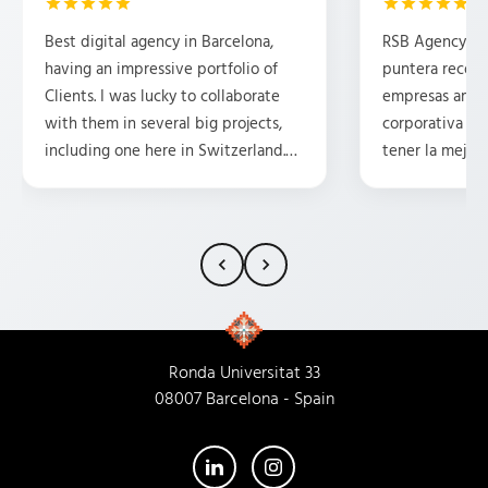
Best digital agency in Barcelona,
RSB Agency es 
having an impressive portfolio of
puntera recom
Clients. I was lucky to collaborate
empresas ambi
with them in several big projects,
corporativa y 
including one here in Switzerland.
tener la mejor 
They are professional, friendly,
posicionamient
attentive, and have some great
Tengo la suert
ideas. HIGHLY recommend them.
traducciones p
15 años y, en m
siempre ha pr
rollo, la compr
la profesional
cada trabajado
Ronda Universitat 33
Empresa 100% 
08007 Barcelona - Spain
su nueva sede!
atienden igual