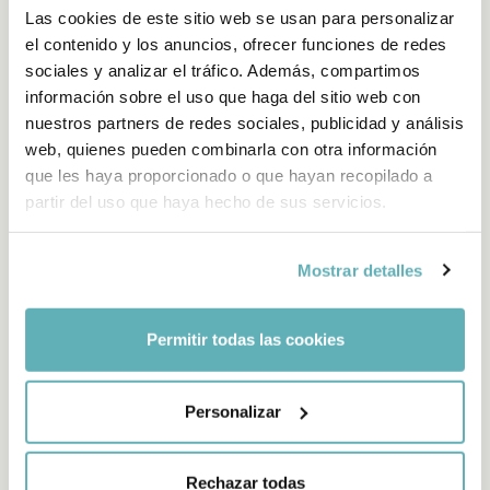
La botiga es troba al passeig Sant Joan Bosco, 41, al barri de
Las cookies de este sitio web se usan para personalizar
Sarrià, a menys de 5 minuts a peu de la parada Les Tres
el contenido y los anuncios, ofrecer funciones de redes
Torres dels FGC, línia que comunica el barri amb la cèntrica
sociales y analizar el tráfico. Además, compartimos
plaça Catalunya de Barcelona.
información sobre el uso que haga del sitio web con
nuestros partners de redes sociales, publicidad y análisis
web, quienes pueden combinarla con otra información
que les haya proporcionado o que hayan recopilado a
partir del uso que haya hecho de sus servicios.
Mostrar detalles
Permitir todas las cookies
Personalizar
Rechazar todas