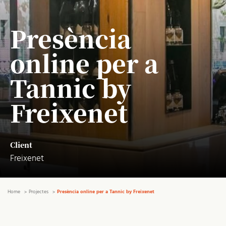
Presència
online per a
Tannic by
Freixenet
Client
Freixenet
Home
Projectes
Presència online per a Tannic by Freixenet