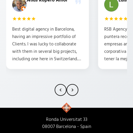
Jesús Ropero Amor
Luis b
Best digital agency in Barcelona,
RSB Agency es 
having an impressive portfolio of
puntera recom
Clients. I was lucky to collaborate
empresas ambi
with them in several big projects,
corporativa y 
including one here in Switzerland.
tener la mejor 
They are professional, friendly,
posicionamient
attentive, and have some great
Tengo la suert
ideas. HIGHLY recommend them.
traducciones p
15 años y, en m
siempre ha pr
rollo, la compr
la profesional
cada trabajado
Ronda Universitat 33
Empresa 100% 
08007 Barcelona - Spain