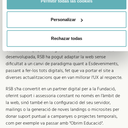
Permitir todas las cookies
formació amb l'equip de la Fundació Bofill, RSB ha llançat el
site dins dels terminis acordats, i la plataforma continua
evolucionant per donar resposta a les necessitats creixents
Personalizar
de la Fundació Bofill. Nous idiomes, seccions o
funcionalitats ad hoc per a algunes portades no són cap
problema gràcies al framework escollit.
Rechazar todas
Cal destacar que, de nou gràcies a la plataforma flexible
desenvolupada, RSB ha pogut adaptar la web sense
dificultat a un canvi de paradigma quant a Esdeveniments,
passant a fer-los tots digitals, fet que va portar el site a
diverses actualitzacions que en van millorar l'UX al respecte.
RSB s'ha convertit en un partner digital per a la Fundació,
oferint suport i assessoria constant no només en l'àmbit de
la web, sinó també en la configuració del seu servidor,
mailings o la generació de noves landings o microsites per
donar suport puntual a campanyes o projectes temporals,
com per exemple va passar amb "Obrim Educació".