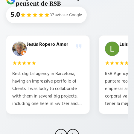
pensent de RSB
5.0
37 avis sur Google
Jesús Ropero Amor
Luis b
Best digital agency in Barcelona,
RSB Agency es 
having an impressive portfolio of
puntera recom
Clients. I was lucky to collaborate
empresas ambi
with them in several big projects,
corporativa y 
including one here in Switzerland.
tener la mejor 
They are professional, friendly,
posicionamient
attentive, and have some great
Tengo la suert
ideas. HIGHLY recommend them.
traducciones p
15 años y, en m