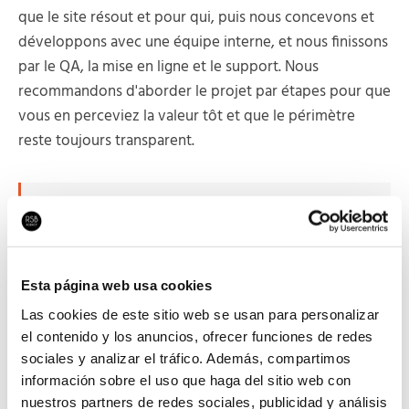
que le site résout et pour qui, puis nous concevons et
développons avec une équipe interne, et nous finissons
par le QA, la mise en ligne et le support. Nous
recommandons d'aborder le projet par étapes pour que
vous en perceviez la valeur tôt et que le périmètre
reste toujours transparent.
RSB a développé des projets web pour
Freixenet
,
CUPRA
,
Mitsubishi
,
Volkswagen
Driving Experience,
Sónar
et
La Casa Encendida
.
Chez
Fedefarma
, le trafic est passé de 6 000 à
Esta página web usa cookies
plus de 10 000 utilisateurs par mois en quelques
Las cookies de este sitio web se usan para personalizar
semaines, avec une hausse de 32 à 45 % des
el contenido y los anuncios, ofrecer funciones de redes
sessions.
sociales y analizar el tráfico. Además, compartimos
información sobre el uso que haga del sitio web con
nuestros partners de redes sociales, publicidad y análisis