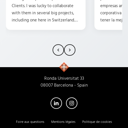
Clients. I was lucky to collaborate
empresas ambi
with them in several big projects,
corporativa y 
including one here in Switzerland.
tener la mejor 
They are professional, friendly,
posicionamient
attentive, and have some great
Tengo la suert
ideas. HIGHLY recommend them.
traducciones p
15 años y, en m
siempre ha pr
rollo, la compr
la profesional
cada trabajado
Ronda Universitat 33
Empresa 100% 
08007 Barcelona - Spain
su nueva sede!
atienden igual
Foire aux questions
Mentions légales
Politique de cookies