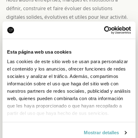
Nous aidons entreprises, marques et institutions à
définir, construire et faire évoluer des solutions
digitales solides, évolutives et utiles pour leur activité.
Nous travaillons depuis l'indépendance, la transparence
et le jugement technique. Nous ne croyons pas aux
solutions standard pour des problèmes complexes,
Esta página web usa cookies
alors nous analysons chaque projet, comprenons son
Las cookies de este sitio web se usan para personalizar
contexte et proposons la technologie, l'architecture et
el contenido y los anuncios, ofrecer funciones de redes
l'approche qui conviennent vraiment.
sociales y analizar el tráfico. Además, compartimos
información sobre el uso que haga del sitio web con
Pour nous, la technologie a du sens quand elle est bien
nuestros partners de redes sociales, publicidad y análisis
pensée, bien exécutée et bien maintenue. L'IA,
web, quienes pueden combinarla con otra información
que les haya proporcionado o que hayan recopilado a
l'automatisation et les données ne remplacent pas le
partir del uso que haya hecho de sus servicios.
savoir-faire, elles l'amplifient.
Mostrar detalles