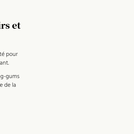
rs et
pté pour
ant.
ing-gums
e de la