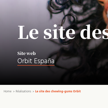
Le site d
Site web
Orbit España
Home
Réalisations
Le site des chewing-gums Orbit