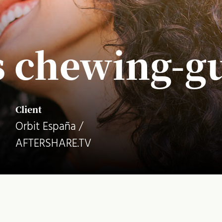
es chewing-g
Client
Orbit España /
AFTERSHARE.TV