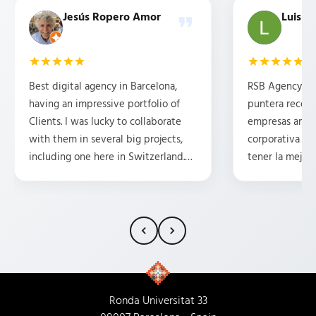
Jesús Ropero Amor
Luis b
Best digital agency in Barcelona,
RSB Agency es 
having an impressive portfolio of
puntera recom
Clients. I was lucky to collaborate
empresas ambi
with them in several big projects,
corporativa y 
including one here in Switzerland.
tener la mejor 
They are professional, friendly,
posicionamient
attentive, and have some great
Tengo la suert
ideas. HIGHLY recommend them.
traducciones p
15 años y, en m
siempre ha pr
rollo, la compr
la profesional
cada trabajado
Ronda Universitat 33
Empresa 100% 