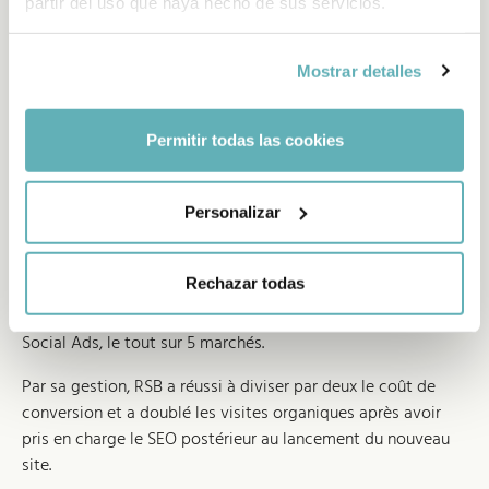
partir del uso que haya hecho de sus servicios.
Mostrar detalles
Un coût par conversion divisé par
Permitir todas las cookies
deux et un trafic organique
doublé
Personalizar
Aux côtés de VMLY&R Health Spain, RSB a également géré
Rechazar todas
le SEO onsite et offsite du compte, les réseaux sociaux et,
bien entendu, ses investissements dans Google Ads et
Social Ads, le tout sur 5 marchés.
Par sa gestion, RSB a réussi à diviser par deux le coût de
conversion et a doublé les visites organiques après avoir
pris en charge le SEO postérieur au lancement du nouveau
site.