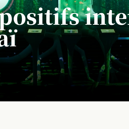
positifs inte
aï