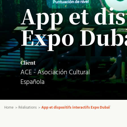
App et dis
Expo Dub
Client
ACE - Asociación Cultural
Española
Home
Réalisations
App et dispositifs interactifs Expo Dubaï