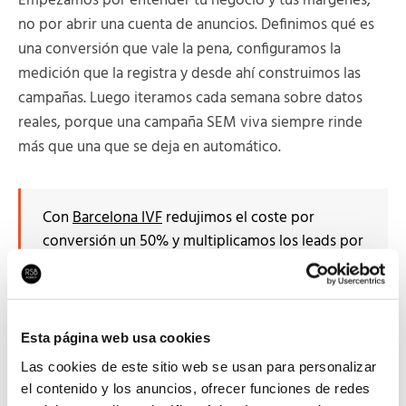
Empezamos por entender tu negocio y tus márgenes,
no por abrir una cuenta de anuncios. Definimos qué es
una conversión que vale la pena, configuramos la
medición que la registra y desde ahí construimos las
campañas. Luego iteramos cada semana sobre datos
reales, porque una campaña SEM viva siempre rinde
más que una que se deja en automático.
Con
Barcelona IVF
redujimos el coste por
conversión un 50% y multiplicamos los leads por
tres operando en cinco mercados. En
Ferrer
subimos el CTR un 5% y bajamos el CPM un 70%
gestionando sus campañas de LinkedIn ads.
Esta página web usa cookies
Las cookies de este sitio web se usan para personalizar
el contenido y los anuncios, ofrecer funciones de redes
Preguntas frecuentes