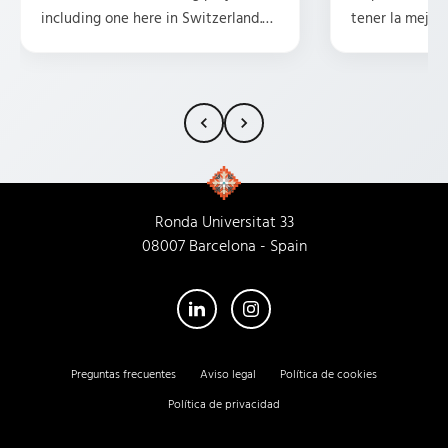
including one here in Switzerland.
tener la mejor 
They are professional, friendly,
posicionamient
attentive, and have some great
Tengo la suert
ideas. HIGHLY recommend them.
traducciones p
15 años y, en m
siempre ha pr
rollo, la compr
la profesional
cada trabajado
Ronda Universitat 33
Empresa 100% 
08007 Barcelona - Spain
su nueva sede!
atienden igual
Preguntas frecuentes
Aviso legal
Política de cookies
Política de privacidad