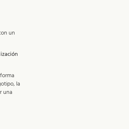
con un
lización
 forma
otipo, la
ir una