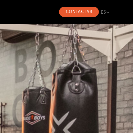
CONTACTAR
ES
ES
CA
EN
FR