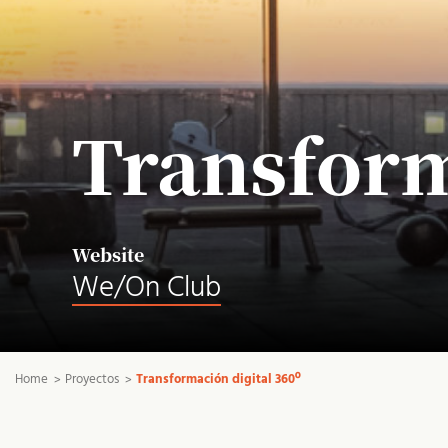
Transform
Website
We/On Club
Home
Proyectos
Transformación digital 360º