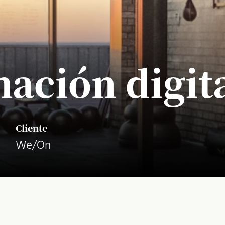
ación digita
Cliente
We/On