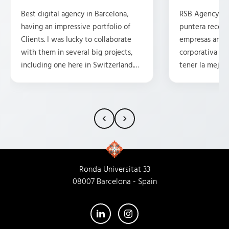
Best digital agency in Barcelona,
RSB Agency es 
having an impressive portfolio of
puntera recom
Clients. I was lucky to collaborate
empresas ambi
with them in several big projects,
corporativa y 
including one here in Switzerland.
tener la mejor 
They are professional, friendly,
posicionamient
attentive, and have some great
Tengo la suert
ideas. HIGHLY recommend them.
traducciones p
15 años y, en m
siempre ha pr
rollo, la compr
la profesional
cada trabajado
Ronda Universitat 33
Empresa 100% 
08007 Barcelona - Spain
su nueva sede!
atienden igual