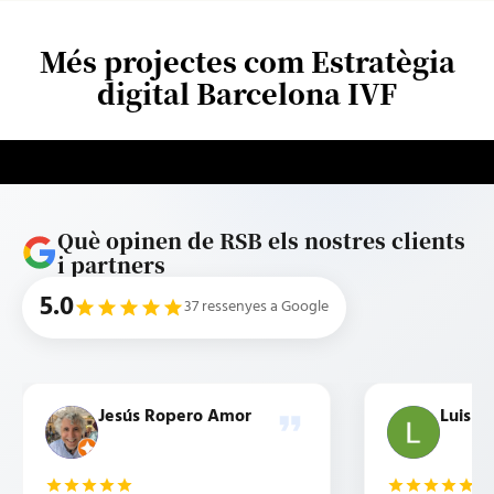
Més projectes com Estratègia
digital Barcelona IVF
Què opinen de RSB els nostres clients
i partners
5.0
37 ressenyes a Google
Jesús Ropero Amor
Luis b