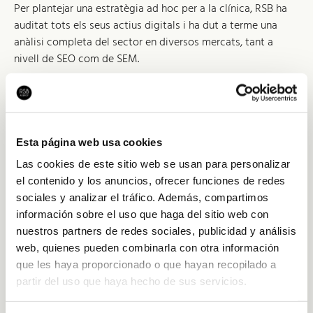
Per plantejar una estratègia ad hoc per a la clínica, RSB ha
auditat tots els seus actius digitals i ha dut a terme una
anàlisi completa del sector en diversos mercats, tant a
nivell de SEO com de SEM.
D'aquesta fase d'anàlisi es va concloure que el site havia de
ser actualitzat i millorat, a més de revisar i reconfigurar les
campanyes i estratègies de màrqueting existents.
Esta página web usa cookies
Las cookies de este sitio web se usan para personalizar
el contenido y los anuncios, ofrecer funciones de redes
sociales y analizar el tráfico. Además, compartimos
información sobre el uso que haga del sitio web con
nuestros partners de redes sociales, publicidad y análisis
web, quienes pueden combinarla con otra información
que les haya proporcionado o que hayan recopilado a
partir del uso que haya hecho de sus servicios.