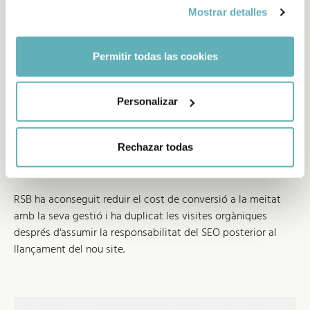
Mostrar detalles
Permitir todas las cookies
Cost per conversió a la meitat i
orgànic al doble
Personalizar
De la mà de VMLY&R Health Spain, RSB ha gestionat també
el SEO onsite i offsite del compte, les xarxes socials i, per
Rechazar todas
descomptat, les seves inversions en Google Ads i Social
Ads — tot plegat en 5 mercats.
RSB ha aconseguit reduir el cost de conversió a la meitat
amb la seva gestió i ha duplicat les visites orgàniques
després d'assumir la responsabilitat del SEO posterior al
llançament del nou site.