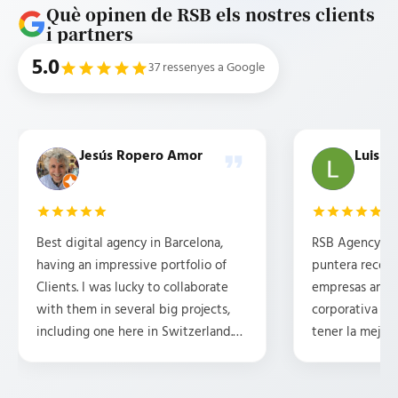
Què opinen de RSB els nostres clients
i partners
5.0
37 ressenyes a Google
Jesús Ropero Amor
Luis b
Best digital agency in Barcelona,
RSB Agency es 
having an impressive portfolio of
puntera recom
Clients. I was lucky to collaborate
empresas ambi
with them in several big projects,
corporativa y 
including one here in Switzerland.
tener la mejor 
They are professional, friendly,
posicionamient
attentive, and have some great
Tengo la suert