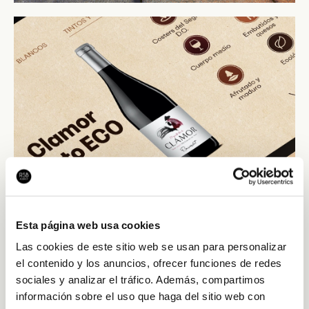
Comunicació entre plataformes
Esta página web usa cookies
Las cookies de este sitio web se usan para personalizar
Aquest procés de compra està integrat amb la plataforma
el contenido y los anuncios, ofrecer funciones de redes
de Magento que utilitza Codorníu per a la venda en línia de
sociales y analizar el tráfico. Además, compartimos
totes les seves marques. A Raimat, aquesta integració va un
información sobre el uso que haga del sitio web con
pas més enllà i ofereix als visitants de la pàgina una