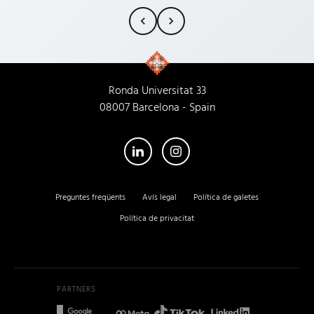
ideas. HIGHLY recommend them.
traducciones p
15 años y, en m
siempre ha pr
rollo, la compr
la profesional
cada trabajado
Ronda Universitat 33
Empresa 100% 
08007 Barcelona - Spain
su nueva sede!
atienden igual
Preguntes freqüents
Avís legal
Política de galetes
Política de privacitat
PARTNERS