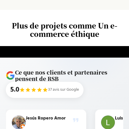
Plus de projets comme Un e-
commerce éthique
Ce que nos clients et partenaires
pensent de RSB
5.0
37 avis sur Google
Jesús Ropero Amor
Luis b