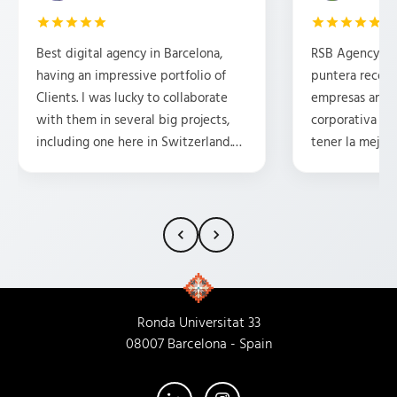
Best digital agency in Barcelona,
RSB Agency es 
having an impressive portfolio of
puntera recom
Clients. I was lucky to collaborate
empresas ambi
with them in several big projects,
corporativa y 
including one here in Switzerland.
tener la mejor 
They are professional, friendly,
posicionamient
attentive, and have some great
Tengo la suert
ideas. HIGHLY recommend them.
traducciones p
15 años y, en m
siempre ha pr
rollo, la compr
la profesional
cada trabajado
Ronda Universitat 33
Empresa 100% 
08007 Barcelona - Spain
su nueva sede!
atienden igual