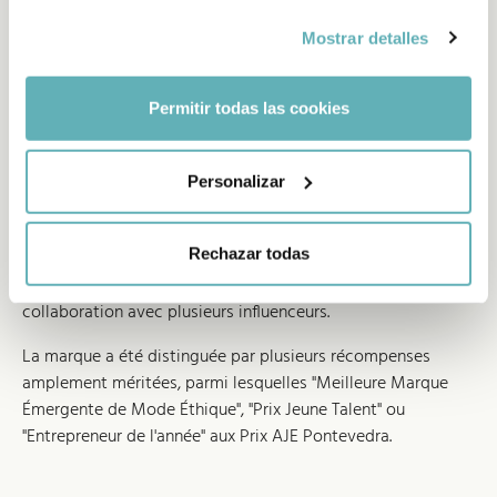
Mostrar detalles
Permitir todas las cookies
Une stratégie digitale 360 pour
une marque à valeur sociale
Personalizar
Au-delà du développement, nous avons pris en charge la
Rechazar todas
stratégie de lancement 360 de la marque. Nous avons géré
des campagnes d'Ads, un projet sur KickStarter et même la
collaboration avec plusieurs influenceurs.
La marque a été distinguée par plusieurs récompenses
amplement méritées, parmi lesquelles "Meilleure Marque
Émergente de Mode Éthique", "Prix Jeune Talent" ou
"Entrepreneur de l'année" aux Prix AJE Pontevedra.