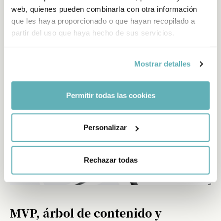
entender y analizar todas las necesidades del cliente para
web, quienes pueden combinarla con otra información
definir la estrategia de comunicación digital, de contenidos
que les haya proporcionado o que hayan recopilado a
y de marketing digital.
partir del uso que haya hecho de sus servicios.
Mostrar detalles
Permitir todas las cookies
Personalizar
Rechazar todas
MVP, árbol de contenido y