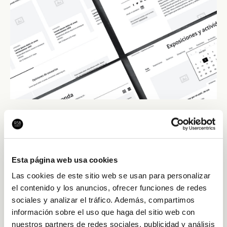
Planteamiento estratégico
RSB ha planteado un reto de envergadura como este con
Esta página web usa cookies
una primera fase imprescindible, una fase previa en la que
realizar un análisis detallado del proyecto y una definición
Las cookies de este sitio web se usan para personalizar
funcional completa. En esta fase RSB ha definido objetivos
el contenido y los anuncios, ofrecer funciones de redes
concretos y toda la estrategia digital a seguir.
sociales y analizar el tráfico. Además, compartimos
información sobre el uso que haga del sitio web con
Esta consultoría estratégica previa tiene por objetivo
nuestros partners de redes sociales, publicidad y análisis