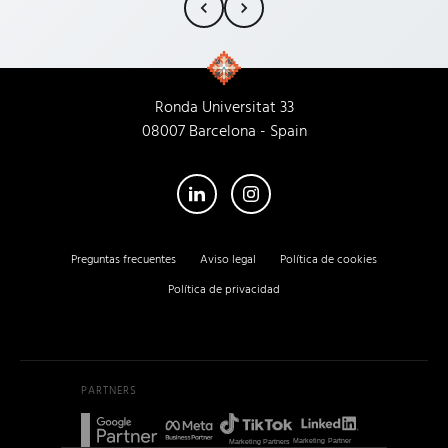
15 años y, en m
siempre ha pr
rollo, la compr
la profesional
cada trabajado
Ronda Universitat 33
Empresa 100% 
08007 Barcelona - Spain
su nueva sede!
atienden igual
Preguntas frecuentes
Aviso legal
Política de cookies
Política de privacidad
PARTNERS