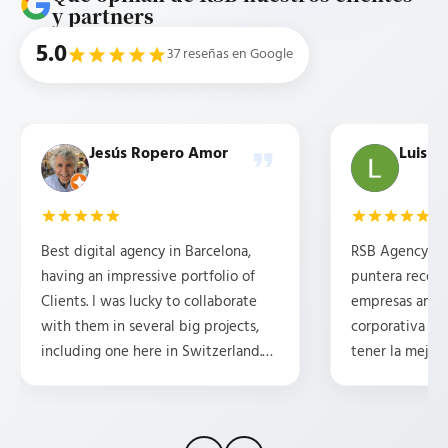
y partners
5.0
37 reseñas en Google
Jesús Ropero Amor
Luis b
Best digital agency in Barcelona,
RSB Agency es 
having an impressive portfolio of
puntera recom
Clients. I was lucky to collaborate
empresas ambi
with them in several big projects,
corporativa y 
including one here in Switzerland.
tener la mejor 
They are professional, friendly,
posicionamient
attentive, and have some great
Tengo la suert
ideas. HIGHLY recommend them.
traducciones p